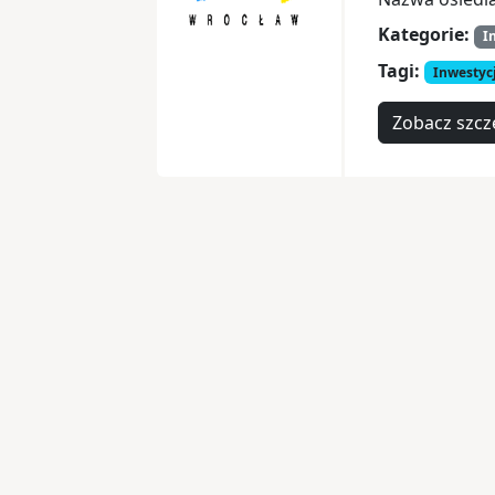
Kategorie:
I
Tagi:
Inwestyc
Zobacz szcz