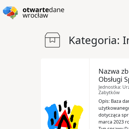
Przejdź do głównej zawartości
Przejdź do stopki
Kategoria: 
Nazwa zb
Obsługi 
Jednostka: Urz
Zabytków
Opis: Baza d
użytkowanego 
dotycząca sp
marca 2023 ro
Typ sprawy D