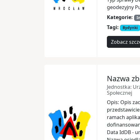
geodezyjny P
Kategorie:
I
Tagi:
Bydynki
Zobacz szcz
Nazwa zbi
Jednostka: Ur
Społecznej
Opis: Opis za
przedstawicie
ramach aplika
dofinansowani
Data IdDB - un
Nazwa osiedl