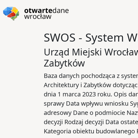
Przejdź do głównej zawartości
Przejdź do stopki
SWOS - System W
Urząd Miejski Wrocław
Zabytków
Baza danych pochodząca z syst
Architektury i Zabytków dotycz
dnia 1 marca 2023 roku. Opis dan
sprawy Data wpływu wniosku Syg
adresowy Dane o podmiocie Naz
decyzji Rodzaj decyzji Data ostat
Kategoria obiektu budowlanego P