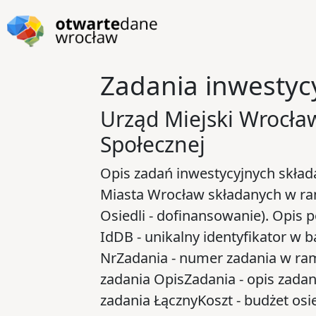
Przejdź do głównej zawartości
Przejdź do stopki
Zadania inwestycy
Urząd Miejski Wrocław
Społecznej
Opis zadań inwestycyjnych składa
Miasta Wrocław składanych w ra
Osiedli - dofinansowanie). Opis p
IdDB - unikalny identyfikator w 
NrZadania - numer zadania w ra
zadania OpisZadania - opis zada
zadania ŁącznyKoszt - budżet osie