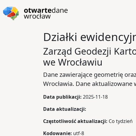
Przejdź do głównej zawartości
Przejdź do stopki
Działki ewidency
Zarząd Geodezji Karto
we Wrocławiu
Dane zawierające geometrię oraz 
Wrocławia. Dane aktualizowane w
Data publikacji:
2025-11-18
Data aktualizacji:
Częstotliwość aktualizacji:
Co tydzień
Kodowanie:
utf-8