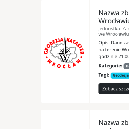
Nazwa zbi
Wrocławi
Jednostka: Zar
we Wrocławiu
Opis: Dane za
na terenie Wr
godzinie 21:00
Kategorie:
D
Tagi:
Geodezja
Zobacz szcz
Nazwa zbi