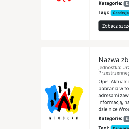
Kategorie:
D
Tagi:
Geodezja
Zobacz szcz
Nazwa zbi
Jednostka: Ur
Przestrzenne
Opis: Aktualn
pobrania w fo
adresami zaw
informacją, n
dzielnice Wro
Kategorie:
D
Tagi:
Dane prz