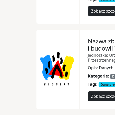
Zobacz szcz
Nazwa zb
i budowli
Jednostka: Ur
Przestrzenne
Opis: Danych 
Kategorie:
D
Tagi:
Dane prz
Zobacz szcz