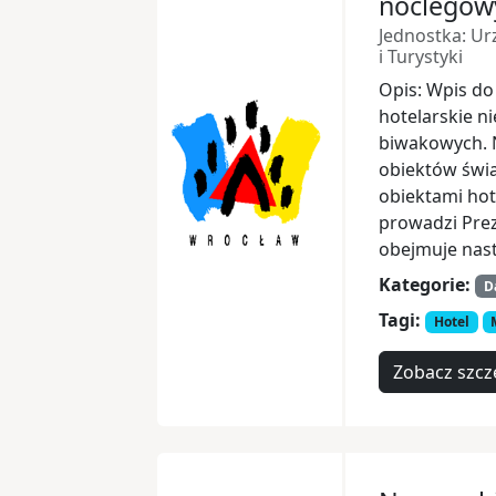
noclegow
Jednostka: Ur
i Turystyki
Opis: Wpis do
hotelarskie n
biwakowych. N
obiektów świa
obiektami hot
prowadzi Prez
obejmuje nas
Kategorie:
D
Tagi:
Hotel
Zobacz szcz