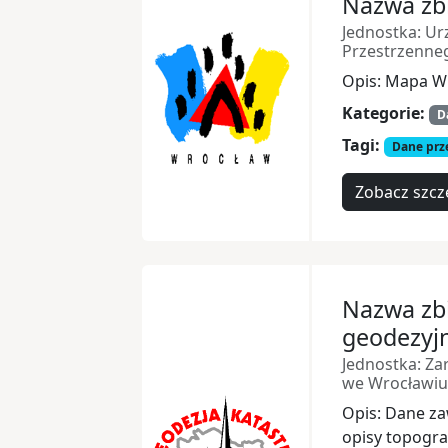
Nazwa zb
Jednostka: Ur
Przestrzenne
Opis: Mapa Wr
Kategorie:
D
Tagi:
Dane prz
Zobacz szcz
Nazwa zb
geodezyj
Jednostka: Zar
we Wrocławiu
Opis: Dane za
opisy topogr