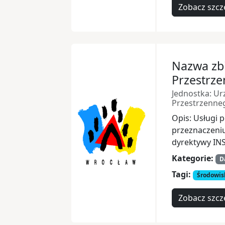
Zobacz szcz
Nazwa zb
Przestrz
Jednostka: Ur
Przestrzenne
Opis: Usługi 
przeznaczeni
dyrektywy INS
Kategorie:
D
Tagi:
Środowis
Zobacz szcz