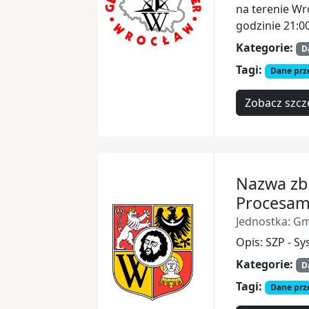
na terenie Wr
godzinie 21:00
Kategorie:
D
Tagi:
Dane prz
Zobacz szcz
Nazwa zbi
Procesam
Jednostka: G
Opis: SZP - S
Kategorie:
D
Tagi:
Dane prz