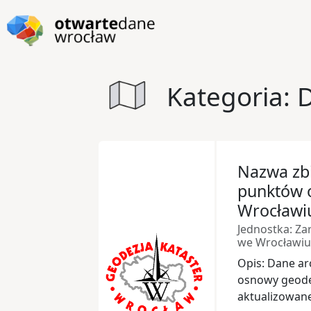
Przejdź do głównej zawartości
Przejdź do stopki
Kategoria: 
Nazwa zbi
punktów 
Wrocławi
Jednostka: Zar
we Wrocławiu
Opis: Dane a
osnowy geodez
aktualizowane