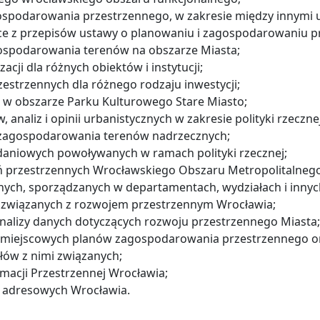
spodarowania przestrzennego, w zakresie między innymi u
jące z przepisów ustawy o planowaniu i zagospodarowaniu p
ospodarowania terenów na obszarze Miasta;
zacji dla różnych obiektów i instytucji;
estrzennych dla różnego rodzaju inwestycji;
 w obszarze Parku Kulturowego Stare Miasto;
analiz i opinii urbanistycznych w zakresie polityki rzeczne
 zagospodarowania terenów nadrzecznych;
aniowych powoływanych w ramach polityki rzecznej;
ń przestrzennych Wrocławskiego Obszaru Metropolitalnego
ych, sporządzanych w departamentach, wydziałach i innyc
ń związanych z rozwojem przestrzennym Wrocławia;
nalizy danych dotyczących rozwoju przestrzennego Miasta;
miejscowych planów zagospodarowania przestrzennego or
łów z nimi związanych;
macji Przestrzennej Wrocławia;
w adresowych Wrocławia.