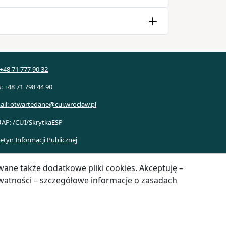
: +48 71 777 90 32
s: +48 71 798 44 90
ail: otwartedane@cui.wroclaw.pl
AP: /CUI/SkrytkaESP
letyn Informacji Publicznej
wane także dodatkowe pliki cookies. Akceptuję –
watności – szczegółowe informacje o zasadach