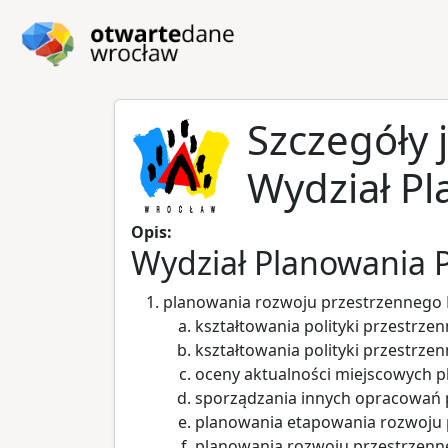
Przejdź do głównej zawartości
Przejdź do stopki
Szczegóły 
Wydział P
Opis:
Wydział Planowania P
planowania rozwoju przestrzennego 
kształtowania polityki przestrz
kształtowania polityki przestrz
oceny aktualności miejscowych 
sporządzania innych opracowań p
planowania etapowania rozwoju 
planowania rozwoju przestrzenn