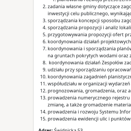
zadania własne gminy dotyczące zago
inwestycji celu publicznego, wynika
sporządzania koncepcji sposobu zag
sporządzania propozycji i analiz lokali
przygotowywania propozycji ofert prz
koordynowania działań projektowych
koordynowania i sporządzania planów, 
na gruntach pokrytych wodami oraz
koordynowania działań Zespołów zad
udziału przy sporządzaniu opracowa
koordynowania zagadnień planistyczn
współudziału w organizacji wydarze
prognozowania, gromadzenia, oraz a
prowadzenia numerycznego rejestru 
zmianę, a także gromadzenie materia
prowadzenia i rozwoju Systemu Infor
prowadzenia ewidencji ulic i punktó
Adres:
Świdnicka 53