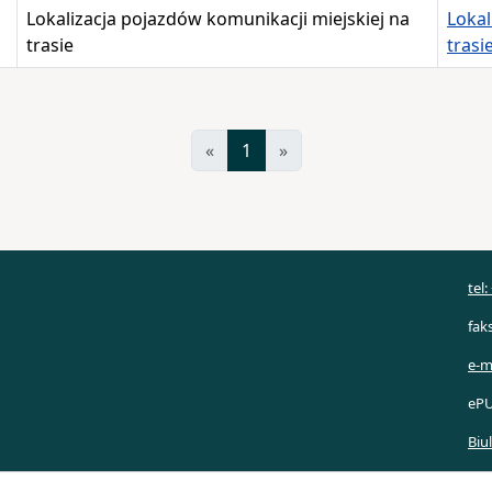
Lokalizacja pojazdów komunikacji miejskiej na
Lokal
trasie
trasi
«
1
»
tel
fak
e-m
ePU
Biu