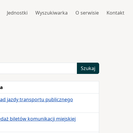
Jednostki
Wyszukiwarka
O serwisie
Kontakt
Szukaj
ła
ad jazdy transportu publicznego
daż biletów komunikacji miejskiej