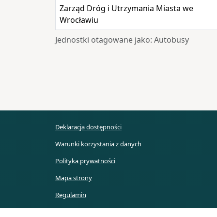
Zarząd Dróg i Utrzymania Miasta we
Wrocławiu
Jednostki otagowane jako: Autobusy
Deklaracja dostępności
Warunki korzystania z danych
Polityka prywatności
Mapa strony
Regulamin
API