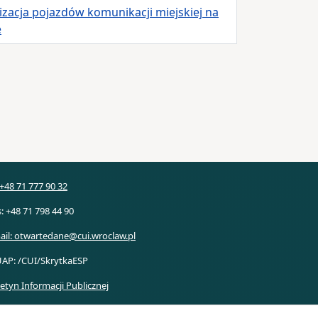
izacja pojazdów komunikacji miejskiej na
e
: +48 71 777 90 32
s: +48 71 798 44 90
ail: otwartedane@cui.wroclaw.pl
AP: /CUI/SkrytkaESP
letyn Informacji Publicznej