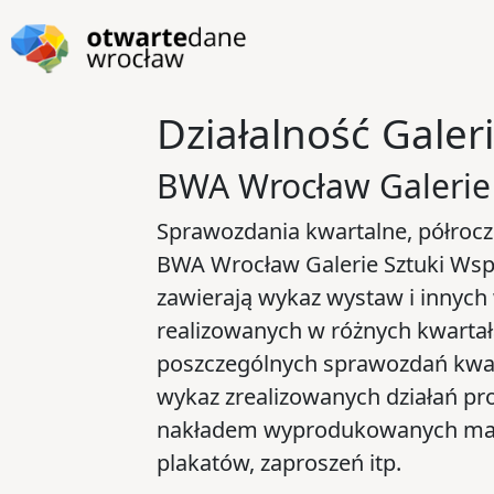
Przejdź do głównej zawartości
Przejdź do stopki
Działalność Galer
BWA Wrocław Galerie 
Sprawozdania kwartalne, półroczn
BWA Wrocław Galerie Sztuki Wspó
zawierają wykaz wystaw i innych
realizowanych w różnych kwartał
poszczególnych sprawozdań kwart
wykaz zrealizowanych działań pr
nakładem wyprodukowanych mate
plakatów, zaproszeń itp.