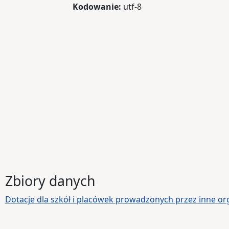
Kodowanie:
utf-8
Zbiory danych
Dotacje dla szkół i placówek prowadzonych przez inne org