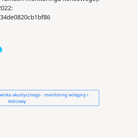
2022:
ba34de0820cb1bf86
wiska akustycznego - monitoring wstępny i
końcowy