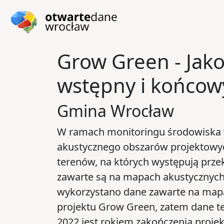
Przejdź do głównej zawartości
Przejdź do stopki
Grow Green - Jak
wstępny i końcow
Gmina Wrocław
W ramach monitoringu środowiska w
akustycznego obszarów projektowych
terenów, na których występują prz
zawarte są na mapach akustycznych
wykorzystano dane zawarte na mapa
projektu Grow Green, zatem dane te
2022 jest rokiem zakończenia proj