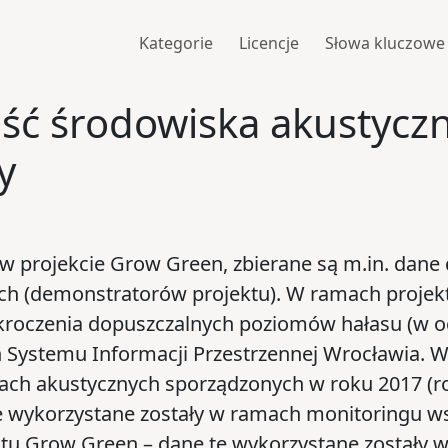
Kategorie
Licencje
Słowa kluczowe
ość środowiska akustycz
y
 projekcie Grow Green, zbierane są m.in. dane 
 (demonstratorów projektu). W ramach projektu 
ekroczenia dopuszczalnych poziomów hałasu (w o
 Systemu Informacji Przestrzennej Wrocławia. 
ch akustycznych sporządzonych w roku 2017 (ro
 wykorzystane zostały w ramach monitoringu ws
ektu Grow Green – dane te wykorzystane zostały