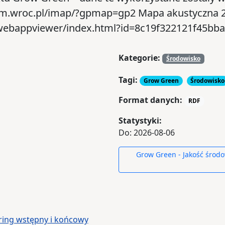
.um.wroc.pl/imap/?gpmap=gp2 Mapa akustyczna 
s/webappviewer/index.html?id=8c19f322121f45b
Kategorie:
Środowisko
Tagi:
Grow Green
Środowisko
Format danych:
RDF
Statystyki:
Do: 2026-08-06
Grow Green - Jakość środo
ring wstępny i końcowy