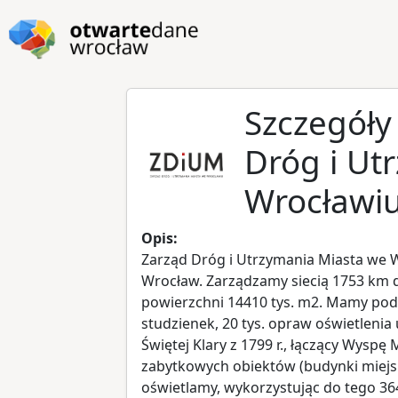
Przejdź do głównej zawartości
Przejdź do stopki
Szczegóły
Dróg i Ut
Wrocławi
Opis:
Zarząd Dróg i Utrzymania Miasta we W
Wrocław. Zarządzamy siecią 1753 km d
powierzchni 14410 tys. m2. Mamy pod
studzienek, 20 tys. opraw oświetlenia
Świętej Klary z 1799 r., łączący Wysp
zabytkowych obiektów (budynki miejski
oświetlamy, wykorzystując do tego 364