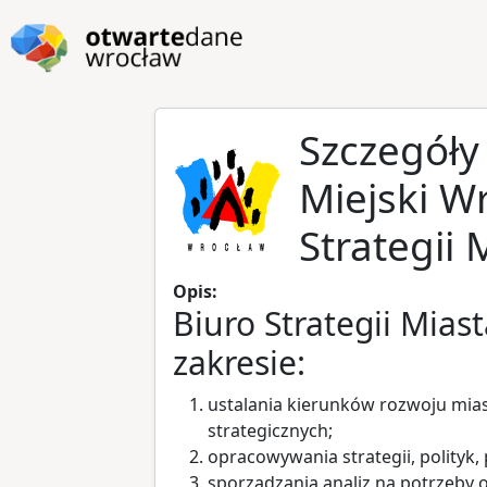
Przejdź do głównej zawartości
Przejdź do stopki
Szczegóły
Miejski Wr
Strategii 
Opis:
Biuro Strategii Mias
zakresie:
ustalania kierunków rozwoju mi
strategicznych;
opracowywania strategii, polityk
sporządzania analiz na potrzeb